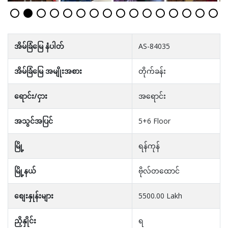
အိမ်ခြံမြေ နံပါတ်
AS-84035
အိမ်ခြံမြေ အမျိုးအစား
တိုက်ခန်း
ရောင်း/ငှား
အရောင်း
အသွင်အပြင်
5+6 Floor
မြို့
ရန်ကုန်
မြို့နယ်
ဗိုလ်တထောင်
စျေးနှုန်းများ
5500.00 Lakh
ညှိနှိုင်း
ရ