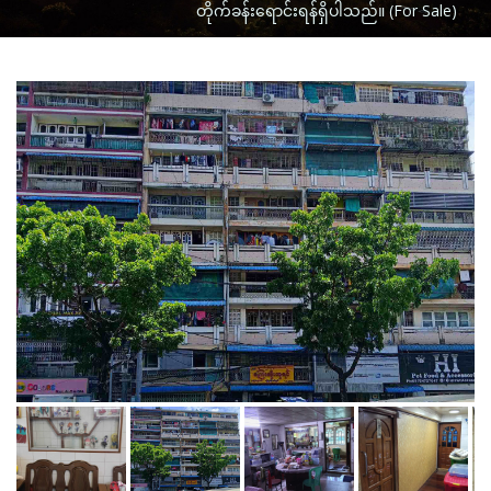
တိုက်ခန်း‌ရောင်းရန်ရှိပါသည်။ (For Sale)