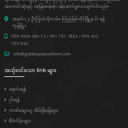
အကောင်းဆုံးနှင့် အမြန်ဆန်ဆုံး ၀န်ဆောင်မှုပေးလျက်ပါသည်။
အမှတ်၁၂၊ ဦးကြွယ်ဟိုးလမ်း၊ ကြည့်မြင်တိုင်မြို့နယ်၊ ရန်
ကုန်မြို့။
959 4500 580 12 / 951 731 7833 / 959 422
555 942
info@goldenpeacockmm.com
အသုံးဝင်သော link များ
ရောင်းရန်
ငှါးရန်
ဘဏ်ချေးငွေ အိမ်ခြံမြေများ
စီမံကိန်းများ