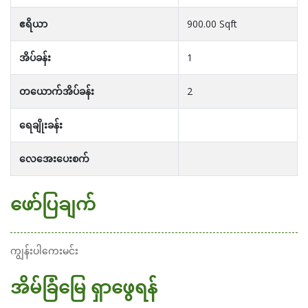
ဧရိယာ
900.00 Sqft
အိပ်ခန်း
1
တယောက်အိပ်ခန်း
2
ရေချိုးခန်း
လေအေးပေးစက်
ဖော်ပြချက်
ကျွန်းပါကေးမင်း
အိမ်ခြံမြေ ရှာဖွေရန်