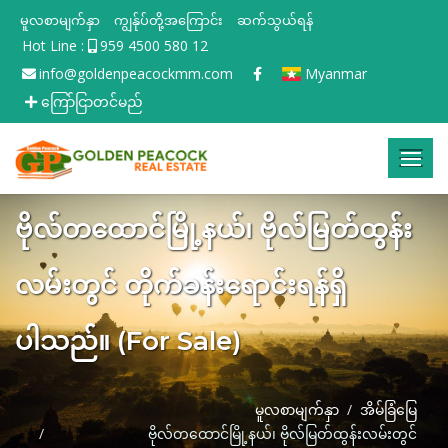
မူလစာမျက်နှာ
ကျွန်ုပ်တို့အကြောင်း
ဆက်သွယ်ရန်
Hot Line :
959 4500 580 12
info@goldenpeacockmm.com
Myanmar
ကြော်ငြာတင်မည်
ဗိုလ်တထောင်မြို့နယ်၊ ဗိုလ်မြတ်ထွန်း
လမ်းတွင် တိုက်ခန်း‌ရောင်းရန်ရှိ
ပါသည်။ (For Sale)
မူလစာမျက်နှာ
အိမ်ခြံမြေ
ဗိုလ်တထောင်မြို့နယ်၊ ဗိုလ်မြတ်ထွန်းလမ်းတွင်