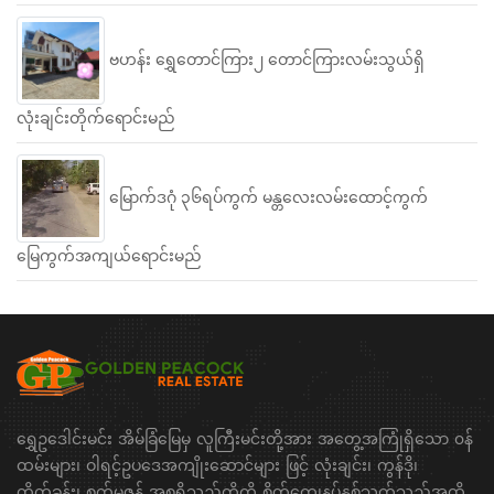
ဗဟန်း ရွှေတောင်ကြား၂ တောင်ကြားလမ်းသွယ်ရှိ
လုံးချင်းတိုက်ရောင်းမည်
မြောက်ဒဂုံ ၃၆ရပ်ကွက် မန္တလေးလမ်းထောင့်ကွက်
မြေကွက်အကျယ်ရောင်းမည်
ရွှေဥဒေါင်းမင်း အိမ်ခြံမြေမှ လူကြီးမင်းတို့အား အတွေ့အကြုံရှိသော ၀န်
ထမ်းများ၊ ဝါရင့်ဥပဒေအကျိုးဆောင်များ ဖြင့် လုံးချင်း၊ ကွန်ဒို၊
တိုက်ခန်း၊ စက်မှုဇုန် အစရှိသည်တို့ကို စိတ်ကျေနပ်နှစ်သက်သည်အထိ