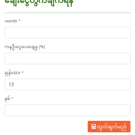
ချေးငွေတွက်ချက်ရန်
ပမာဏ
ကနဦးငွေပေးချေမှု (%)
နှုန်းထား
နှစ်
တွက်ချက်မည်