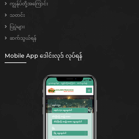
ကျွန်ုပ်တို့အကြောင်း
သတင်း
ပြပွဲများ
ဆက်သွယ်ရန်
Mobile App ဒေါင်းလုဒ် လုပ်ရန်