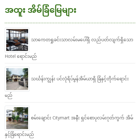
အထူး အိမ်ခြံမြေများ
သာကေတရှုခင်းသာလမ်းမပေါ်ရှိ လည်ပတ်လျက်ရှိသော
Hotel ရောင်းမည်
သင်္ဃန်းကျွန်း ပင်လုံရိပ်မွန်အိမ်ယာရှိ ခြံနှင့်တိုက်ရောင်း
မည်
စမ်းချောင်း Citymart အနီး ရှင်စောပုလမ်းဂုတ်ကွက် အိမ်
နှင့်ခြံရောင်းမည်