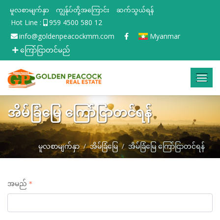
မူလစာမျက်နှာ
ကျွန်ုပ်တို့အကြောင်း
ဆက်သွယ်ရန်
Hot Line :
959 4500 580 12
info@goldenpeacockmm.com
Myanmar
ကြော်ငြာတင်မည်
အိမ်ခြံမြေ ကြော်ငြာတင်ရန်
မူလစာမျက်နှာ
အိမ်ခြံမြေ
အိမ်ခြံမြေ ကြော်ငြာတင်ရန်
အမည်