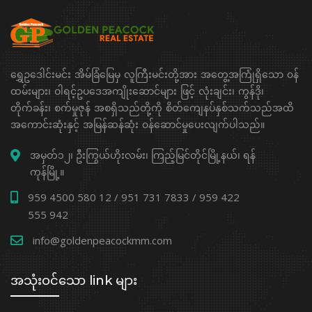
ရွှေဥဒေါင်းမင်း အိမ်ခြံမြေမှ လူကြီးမင်းတို့အား အတွေ့အကြုံရှိသော ၀န်
ထမ်းများ၊ ဝါရင့်ဥပဒေအကျိုးဆောင်များ ဖြင့် လုံးချင်း၊ ကွန်ဒို၊
တိုက်ခန်း၊ စက်မှုဇုန် အစရှိသည်တို့ကို စိတ်ကျေနပ်နှစ်သက်သည်အထိ
အကောင်းဆုံးနှင့် အမြန်ဆန်ဆုံး ၀န်ဆောင်မှုပေးလျက်ပါသည်။
အမှတ်၁၂၊ ဦးကြွယ်ဟိုးလမ်း၊ ကြည့်မြင်တိုင်မြို့နယ်၊ ရန်
ကုန်မြို့။
959 4500 580 12 / 951 731 7833 / 959 422
555 942
info@goldenpeacockmm.com
အသုံးဝင်သော link များ