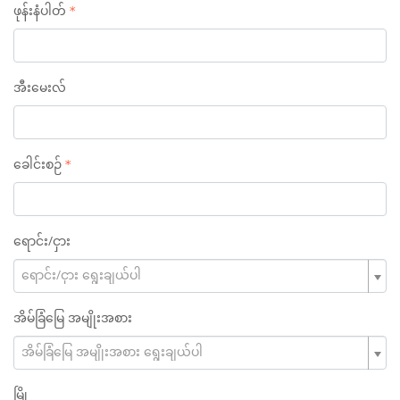
ဖုန်းနံပါတ်
အီးမေးလ်
ခေါင်းစဉ်
ရောင်း/ငှား
ရောင်း/ငှား ရွေးချယ်ပါ
အိမ်ခြံမြေ အမျိုးအစား
အိမ်ခြံမြေ အမျိုးအစား ရွေးချယ်ပါ
မြို့