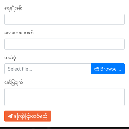
ရေချိုးခန်း
လေအေးပေးစက်
ဓာတ်ပုံ
Browse …
ဖော်ပြချက်
ကြော်ငြာတင်မည်