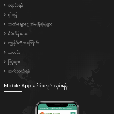
ရောင်းရန်
ငှါးရန်
ဘဏ်ချေးငွေ အိမ်ခြံမြေများ
စီမံကိန်းများ
ကျွန်ုပ်တို့အကြောင်း
သတင်း
ပြပွဲများ
ဆက်သွယ်ရန်
Mobile App ဒေါင်းလုဒ် လုပ်ရန်