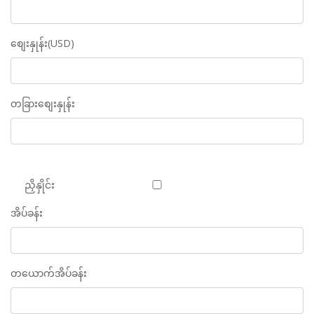
စျေးနှုန်း(USD)
တခြားစျေးနှုန်း
ညှိနှိုင်း
အိပ်ခန်း
တယောက်အိပ်ခန်း