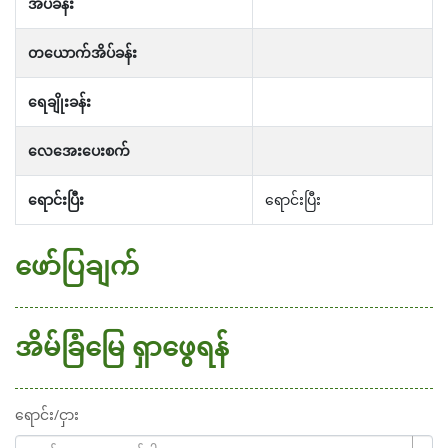
အိပ်ခန်း
တယောက်အိပ်ခန်း
ရေချိုးခန်း
လေအေးပေးစက်
ရောင်းပြီး
ရောင်းပြီး
ဖော်ပြချက်
အိမ်ခြံမြေ ရှာဖွေရန်
ရောင်း/ငှား