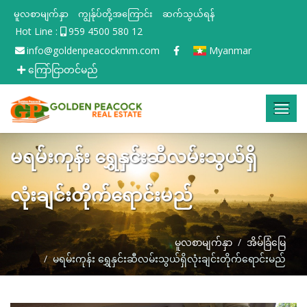
မူလစာမျက်နှာ
ကျွန်ုပ်တို့အကြောင်း
ဆက်သွယ်ရန်
Hot Line :
959 4500 580 12
info@goldenpeacockmm.com
Myanmar
ကြော်ငြာတင်မည်
မရမ်းကုန်း ရွှေနှင်းဆီလမ်းသွယ်ရှိ
လုံးချင်းတိုက်ရောင်းမည်
မူလစာမျက်နှာ
အိမ်ခြံမြေ
မရမ်းကုန်း ရွှေနှင်းဆီလမ်းသွယ်ရှိလုံးချင်းတိုက်ရောင်းမည်