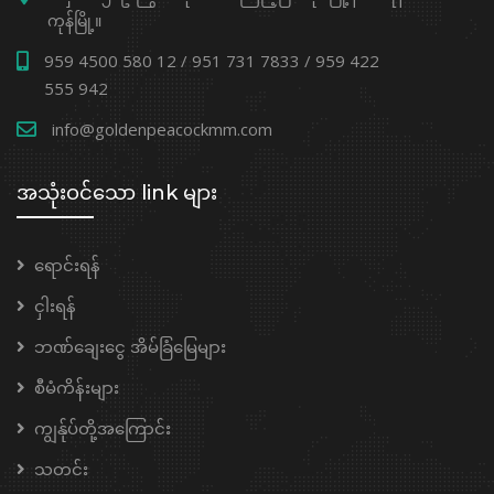
ကုန်မြို့။
959 4500 580 12 / 951 731 7833 / 959 422
555 942
info@goldenpeacockmm.com
အသုံးဝင်သော link များ
ရောင်းရန်
ငှါးရန်
ဘဏ်ချေးငွေ အိမ်ခြံမြေများ
စီမံကိန်းများ
ကျွန်ုပ်တို့အကြောင်း
သတင်း