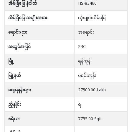
အိမ်ခြံမြေ နံပါတ်
HS-83466
အိမ်ခြံမြေ အမျိုးအစား
လုံးချင်းအိမ်မြေ
ရောင်း/ငှား
အရောင်း
အသွင်အပြင်
2RC
မြို့
ရန်ကုန်
မြို့နယ်
မရမ်းကုန်း
စျေးနှုန်းများ
27500.00 Lakh
ညှိနှိုင်း
ရ
ဧရိယာ
7755.00 Sqft