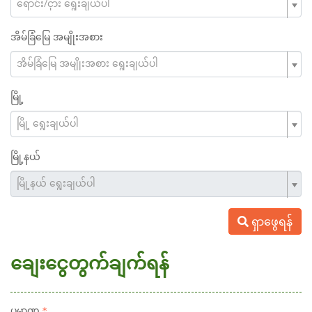
ရောင်း/ငှား ရွေးချယ်ပါ
အိမ်ခြံမြေ အမျိုးအစား
အိမ်ခြံမြေ အမျိုးအစား ရွေးချယ်ပါ
မြို့
မြို့ ရွေးချယ်ပါ
မြို့နယ်
မြို့နယ် ရွေးချယ်ပါ
ရှာဖွေရန်
ချေးငွေတွက်ချက်ရန်
ပမာဏ