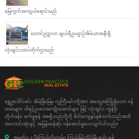
မြေကွက်အကျယ်ရောင်းမည်
တောင်ဥက္ကလာ ချယ်ရီဥယျာဉ်အိမ်ယာအနီးရှိ
လုံးချင်း၁ထပ်တိုက်ဌားမည်
ရွှေဥဒေါင်းမင်း အိမ်ခြံမြေမှ လူကြီးမင်းတို့အား အတွေ့အကြုံရှိသော ၀န်
ထမ်းများ၊ ဝါရင့်ဥပဒေအကျိုးဆောင်များ ဖြင့် လုံးချင်း၊ ကွန်ဒို၊
တိုက်ခန်း၊ စက်မှုဇုန် အစရှိသည်တို့ကို စိတ်ကျေနပ်နှစ်သက်သည်အထိ
အကောင်းဆုံးနှင့် အမြန်ဆန်ဆုံး ၀န်ဆောင်မှုပေးလျက်ပါသည်။
အမှတ်၁၂၊ ဦးကြွယ်ဟိုးလမ်း၊ ကြည့်မြင်တိုင်မြို့နယ်၊ ရန်