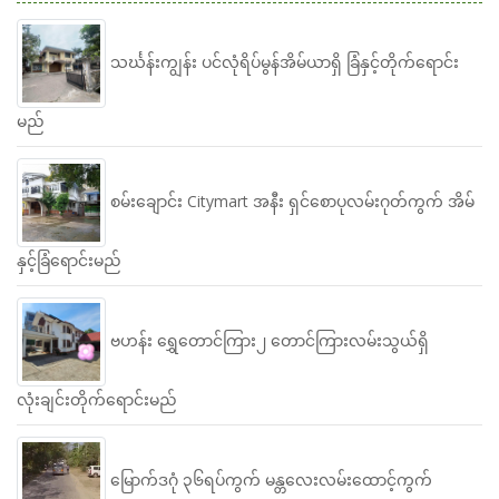
သင်္ဃန်းကျွန်း ပင်လုံရိပ်မွန်အိမ်ယာရှိ ခြံနှင့်တိုက်ရောင်း
မည်
စမ်းချောင်း Citymart အနီး ရှင်စောပုလမ်းဂုတ်ကွက် အိမ်
နှင့်ခြံရောင်းမည်
ဗဟန်း ရွှေတောင်ကြား၂ တောင်ကြားလမ်းသွယ်ရှိ
လုံးချင်းတိုက်ရောင်းမည်
မြောက်ဒဂုံ ၃၆ရပ်ကွက် မန္တလေးလမ်းထောင့်ကွက်