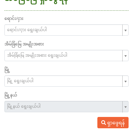
ရောင်း/ငှား
ရောင်း/ငှား ရွေးချယ်ပါ
အိမ်ခြံမြေ အမျိုးအစား
အိမ်ခြံမြေ အမျိုးအစား ရွေးချယ်ပါ
မြို့
မြို့ ရွေးချယ်ပါ
မြို့နယ်
မြို့နယ် ရွေးချယ်ပါ
ရှာဖွေရန်