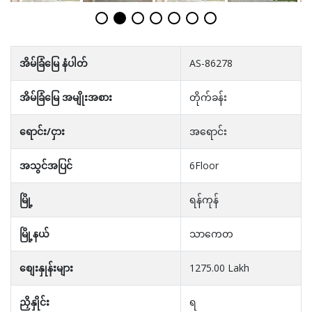
အိမ်ခြံမြေ နံပါတ်
AS-86278
အိမ်ခြံမြေ အမျိုးအစား
တိုက်ခန်း
ရောင်း/ငှား
အရောင်း
အသွင်အပြင်
6Floor
မြို့
ရန်ကုန်
မြို့နယ်
သာကေတ
စျေးနှုန်းများ
1275.00 Lakh
ညှိနှိုင်း
ရ