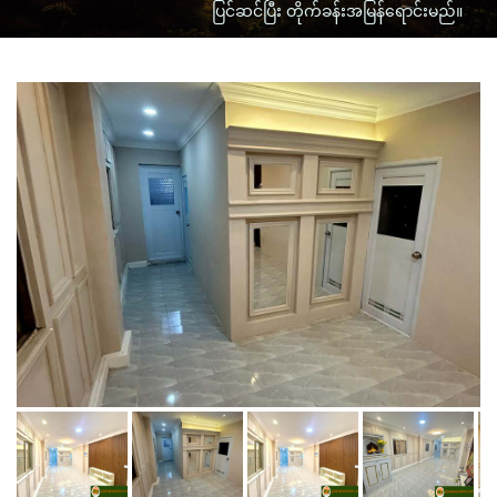
ပြင်ဆင်ပြီး တိုက်ခန်းအမြန်ရောင်းမည်။