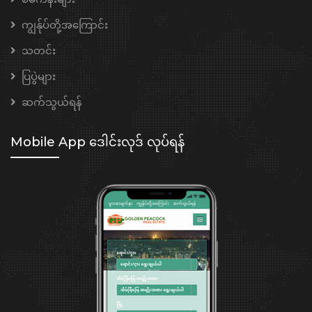
ကျွန်ုပ်တို့အကြောင်း
သတင်း
ပြပွဲများ
ဆက်သွယ်ရန်
Mobile App ဒေါင်းလုဒ် လုပ်ရန်