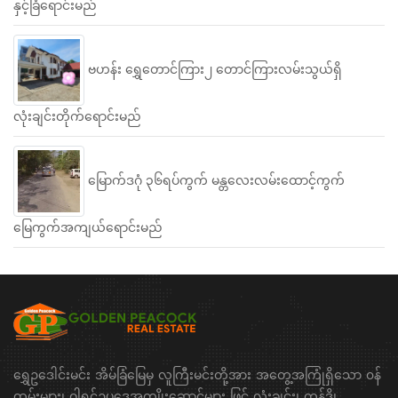
နှင့်ခြံရောင်းမည်
ဗဟန်း ရွှေတောင်ကြား၂ တောင်ကြားလမ်းသွယ်ရှိ
လုံးချင်းတိုက်ရောင်းမည်
မြောက်ဒဂုံ ၃၆ရပ်ကွက် မန္တလေးလမ်းထောင့်ကွက်
မြေကွက်အကျယ်ရောင်းမည်
ရွှေဥဒေါင်းမင်း အိမ်ခြံမြေမှ လူကြီးမင်းတို့အား အတွေ့အကြုံရှိသော ၀န်
ထမ်းများ၊ ဝါရင့်ဥပဒေအကျိုးဆောင်များ ဖြင့် လုံးချင်း၊ ကွန်ဒို၊