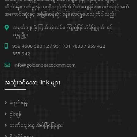
တိုက်ခန်း၊ စက်မှုဇုန် အစရှိသည်တို့ကို စိတ်ကျေနပ်နှစ်သက်သည်အထိ
အကောင်းဆုံးနှင့် အမြန်ဆန်ဆုံး ၀န်ဆောင်မှုပေးလျက်ပါသည်။
အမှတ်၁၂၊ ဦးကြွယ်ဟိုးလမ်း၊ ကြည့်မြင်တိုင်မြို့နယ်၊ ရန်
ကုန်မြို့။
959 4500 580 12 / 951 731 7833 / 959 422
555 942
info@goldenpeacockmm.com
အသုံးဝင်သော link များ
ရောင်းရန်
ငှါးရန်
ဘဏ်ချေးငွေ အိမ်ခြံမြေများ
စီမံကိန်းများ