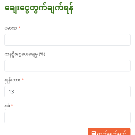
ချေးငွေတွက်ချက်ရန်
ပမာဏ
ကနဦးငွေပေးချေမှု (%)
နှုန်းထား
နှစ်
တွက်ချက်မည်