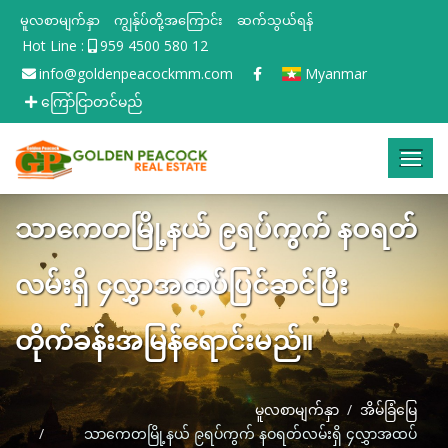
မူလစာမျက်နှာ
ကျွန်ုပ်တို့အကြောင်း
ဆက်သွယ်ရန်
Hot Line :
959 4500 580 12
info@goldenpeacockmm.com
Myanmar
ကြော်ငြာတင်မည်
သာကေတမြို့နယ် ၉ရပ်ကွက် နဝရတ်
လမ်းရှိ ၄လွှာအထပ်ပြင်ဆင်ပြီး
တိုက်ခန်းအမြန်ရောင်းမည်။
မူလစာမျက်နှာ
အိမ်ခြံမြေ
သာကေတမြို့နယ် ၉ရပ်ကွက် နဝရတ်လမ်းရှိ ၄လွှာအထပ်