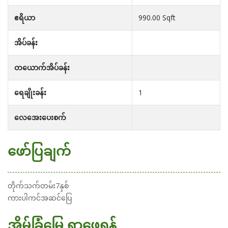
ဧရိယာ
990.00 Sqft
အိပ်ခန်း
တယောက်အိပ်ခန်း
ရေချိုးခန်း
1
လေအေးပေးစက်
ဖော်ပြချက်
တိုက်သက်တမ်း7နှစ်
ကားပါကင်အဆင်ပြေ
အိမ်ခြံမြေ ရှာဖွေရန်