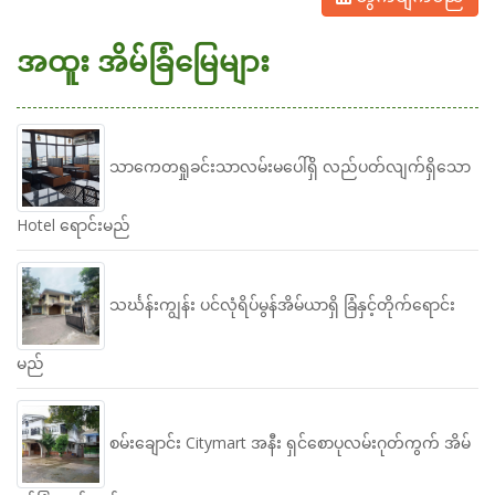
အထူး အိမ်ခြံမြေများ
သာကေတရှုခင်းသာလမ်းမပေါ်ရှိ လည်ပတ်လျက်ရှိသော
Hotel ရောင်းမည်
သင်္ဃန်းကျွန်း ပင်လုံရိပ်မွန်အိမ်ယာရှိ ခြံနှင့်တိုက်ရောင်း
မည်
စမ်းချောင်း Citymart အနီး ရှင်စောပုလမ်းဂုတ်ကွက် အိမ်