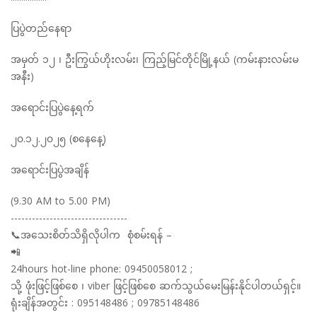
ပြပွဲတည်နေရာ
အမှတ် ၁၂ ၊ ဦးကြွယ်ဟိုးလမ်း၊ ကြည့်မြင်တိုင်မြို့နယ် (ကမ်းနားလမ်းမ
အနီး)
အရောင်းပြပွဲနေ့ရက်
၂၀.၁၂.၂၀၂၅ (စနေနေ့)
အရောင်းပြပွဲအချိန်
(9.30 AM to 5.00 PM)
---------------------------------
📞အသေးစိတ်သိရှိလိုပါက စုံစမ်းရန် –
📲
24hours hot-line phone: 09450058012 ;
သို့ ဖုံးဖြင့်ဖြစ်စေ ၊ viber ဖြင့်ဖြစ်စေ ဆက်သွယ်မေးမြန်းနိုင်ပါတယ်ရှင့်။
ရုံးချိန်အတွင်း : 095148486 ; 09785148486