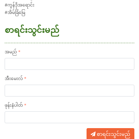
#ကွန်ဒိုအရောင်း
#အိမ်ခြံမြေ
စာရင်းသွင်းမည်
အမည်
အီးမေးလ်
ဖုန်းနံပါတ်
စာရင်းသွင်းမည်