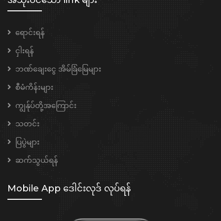
ရောင်းရန်
ငှါးရန်
ဘဏ်ချေးငွေ အိမ်ခြံမြေများ
စီမံကိန်းများ
ကျွန်ုပ်တို့အကြောင်း
သတင်း
ပြပွဲများ
ဆက်သွယ်ရန်
Mobile App ဒေါင်းလုဒ် လုပ်ရန်