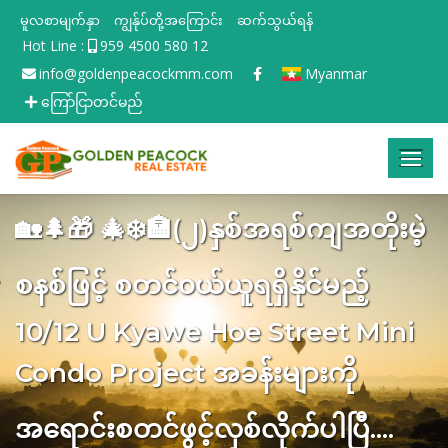
မူလစာမျက်နှာ
ကျွန်ုပ်တို့အကြောင်း
ဆက်သွယ်ရန်
Hot Line :
959 4500 580 12
info@goldenpeacockmm.com
Myanmar
ကြော်ငြာတင်မည်
🏡🌲🎁 🎄❄️🏣(၂)နှစ်အရစ်ကျအတိုးမဲ့
စနစ်ဖြင့် စတင်၀ယ်ယူရရှိနိုင်မည့်
10/12 U Kyawe Hoe Street Mini
Condo Project အခန်းများကို
အ‌ရောင်းစတင်ဖွင့်လှစ်လိုက်ပါပြီ....