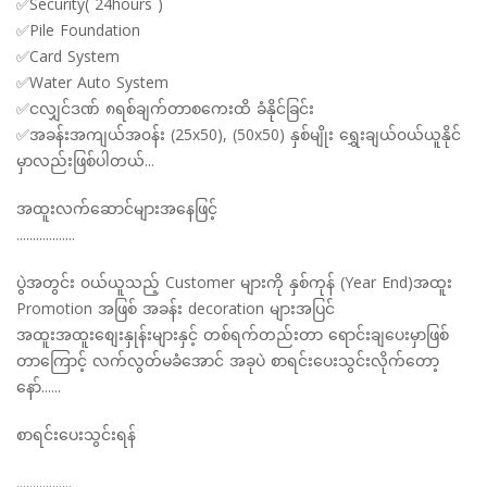
✅Security( 24hours )
✅Pile Foundation
✅Card System
✅Water Auto System
✅ငလျှင်ဒဏ် ၈ရစ်ချက်တာစကေးထိ ခံနိုင်ခြင်း
✅အခန်းအကျယ်အ၀န်း (25x50), (50x50) နှစ်မျိုး ရွှေးချယ်၀ယ်ယူနိုင်
မှာလည်းဖြစ်ပါတယ်...
အထူးလက်ဆောင်များအနေဖြင့်
..................
ပွဲအတွင်း ၀ယ်ယူသည့် Customer များကို နှစ်ကုန် (Year End)အထူး
Promotion အဖြစ် အခန်း decoration များအပြင်
အထူးအထူးစျေးနှုန်းများနှင့် တစ်ရက်တည်းတာ ရောင်းချပေးမှာဖြစ်
တာကြောင့် လက်လွတ်မခံအောင် အခုပဲ စာရင်းပေးသွင်းလိုက်တော့
နော်......
စာရင်းပေးသွင်းရန်
.................