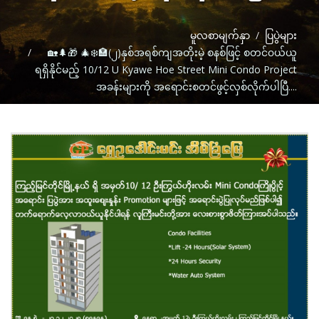
မူလစာမျက်နှာ
ပြပွဲများ
🏡🌲🎁 🎄❄️🏣(၂)နှစ်အရစ်ကျအတိုးမဲ့ စနစ်ဖြင့် စတင်၀ယ်ယူ
ရရှိနိုင်မည့် 10/12 U Kyawe Hoe Street Mini Condo Project
အခန်းများကို အ‌ရောင်းစတင်ဖွင့်လှစ်လိုက်ပါပြီ....