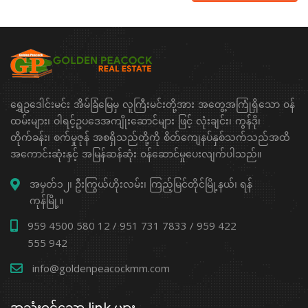
ရွှေဥဒေါင်းမင်း အိမ်ခြံမြေမှ လူကြီးမင်းတို့အား အတွေ့အကြုံရှိသော ၀န်
ထမ်းများ၊ ဝါရင့်ဥပဒေအကျိုးဆောင်များ ဖြင့် လုံးချင်း၊ ကွန်ဒို၊
တိုက်ခန်း၊ စက်မှုဇုန် အစရှိသည်တို့ကို စိတ်ကျေနပ်နှစ်သက်သည်အထိ
အကောင်းဆုံးနှင့် အမြန်ဆန်ဆုံး ၀န်ဆောင်မှုပေးလျက်ပါသည်။
အမှတ်၁၂၊ ဦးကြွယ်ဟိုးလမ်း၊ ကြည့်မြင်တိုင်မြို့နယ်၊ ရန်
ကုန်မြို့။
959 4500 580 12 / 951 731 7833 / 959 422
555 942
info@goldenpeacockmm.com
အသုံးဝင်သော link များ