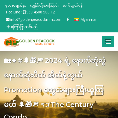
မူလစာမျက်နှာ
ကျွန်ုပ်တို့အကြောင်း
ဆက်သွယ်ရန်
Hot Line :
959 4500 580 12
info@goldenpeacockmm.com
Myanmar
ကြော်ငြာတင်မည်
🏡🔸#🌲🎁🎆 2024 ရဲ့ နောက်ဆုံးပွဲ
နောက်ဆုံးပိတ် အိတ်နဲ့လွယ်
Promotion တွေအများကြီးယူကြ
မယ် 🌲🎁🎆 👈'The Century
Condo