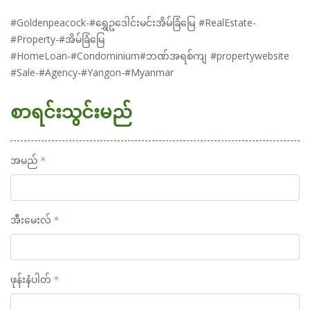
#Goldenpeacock-#ရွှေဥဒေါင်းမင်းအိမ်ခြံမြေ #RealEstate-
#Property-#အိမ်ခြံမြေ
#HomeLoan-#Condominium#ဘဏ်အရစ်ကျ #propertywebsite
#Sale-#Agency-#Yangon-#Myanmar
စာရင်းသွင်းမည်
အမည်
အီးမေးလ်
ဖုန်းနံပါတ်