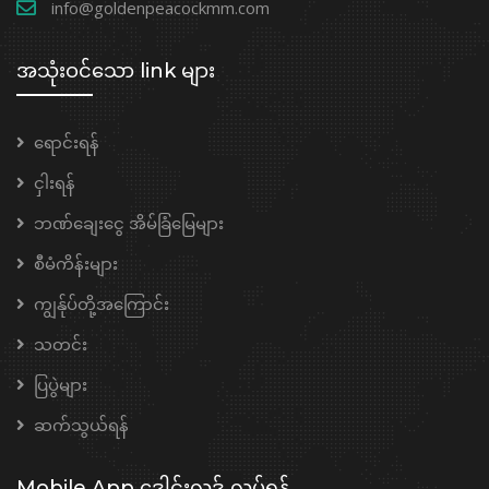
info@goldenpeacockmm.com
အသုံးဝင်သော link များ
ရောင်းရန်
ငှါးရန်
ဘဏ်ချေးငွေ အိမ်ခြံမြေများ
စီမံကိန်းများ
ကျွန်ုပ်တို့အကြောင်း
သတင်း
ပြပွဲများ
ဆက်သွယ်ရန်
Mobile App ဒေါင်းလုဒ် လုပ်ရန်