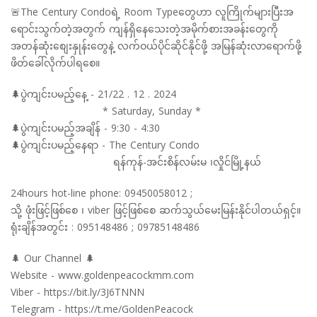
🚨The Century Condoရဲ့ Room Typeတွေဟာ လူကြိုက်များပြီးအ
ရောင်းသွက်တဲ့အတွက် ကျန်ရှိနေသေးတဲ့အမိုက်စားအခန်းတွေကို
အတန်ဆုံးစျေးနှုန်းတွေနဲ့ လက်ဝယ်ပိုင်ဆိုင်နိုင်ဖို့ အမြန်ဆုံးလာရောက်ဖို့
ဖိတ်ခေါ်လိုက်ပါရစေ။
🌲ပွဲကျင်းပမည့်နေ့ - 21/22 . 12 . 2024
* Saturday, Sunday *
🌲ပွဲကျင်းပမည့်အချိန် - 9:30 - 4:30
🌲ပွဲကျင်းပမည့်နေရာ - The Century Condo
ရန်ကုန်-အင်းစိန်လမ်းမ ၊လှိုင်မြို့နယ်
24hours hot-line phone: 09450058012 ;
သို့ ဖုံးဖြင့်ဖြစ်စေ ၊ viber ဖြင့်ဖြစ်စေ ဆက်သွယ်မေးမြန်းနိုင်ပါတယ်ရှင့်။
ရုံးချိန်အတွင်း : 095148486 ; 09785148486
🌲 Our Channel 🌲
Website - www.goldenpeacockmm.com
Viber - https://bit.ly/3J6TNNN
Telegram - https://t.me/GoldenPeacock