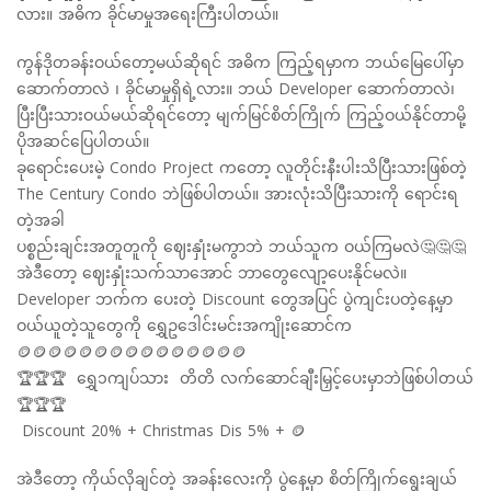
လား။ အဓိက ခိုင်မာမှုအရေးကြီးပါတယ်။
ကွန်ဒိုတခန်းဝယ်တော့မယ်ဆိုရင် အဓိက ကြည့်ရမှာက ဘယ်မြေပေါ်မှာ
ဆောက်တာလဲ ၊ ခိုင်မာမှုရှိရဲ့လား။ ဘယ် Developer ဆောက်တာလဲ၊
ပြီးပြီးသားဝယ်မယ်ဆိုရင်တော့ မျက်မြင်စိတ်ကြိုက် ကြည့်ဝယ်နိုင်တာမို့
ပိုအဆင်ပြေပါတယ်။
ခုရောင်းပေးမဲ့ Condo Project ကတော့ လူတိုင်းနီးပါးသိပြီးသားဖြစ်တဲ့
The Century Condo ဘဲဖြစ်ပါတယ်။ အားလုံးသိပြီးသားကို ရောင်းရ
တဲ့အခါ
ပစ္စည်းချင်းအတူတူကို ဈေးနှုံးမကွာဘဲ ဘယ်သူက ဝယ်ကြမလဲ🤔🤔🤔
အဲဒီတော့ ဈေးနှုံးသက်သာအောင် ဘာတွေလျော့ပေးနိုင်မလဲ။
Developer ဘက်က ပေးတဲ့ Discount တွေအပြင် ပွဲကျင်းပတဲ့နေ့မှာ
ဝယ်ယူတဲ့သူတွေကို ရွှေဥဒေါင်းမင်းအကျိုးဆောင်က
🪙🪙🪙🪙🪙🪙🪙🪙🪙🪙🪙🪙🪙🪙🪙
🏆🏆🏆 ရွှေ၁ကျပ်သား တိတိ လက်ဆောင်ချီးမြှင့်ပေးမှာဘဲဖြစ်ပါတယ်
🏆🏆🏆
Discount 20% + Christmas Dis 5% + 🪙
အဲဒီတော့ ကိုယ်လိုချင်တဲ့ အခန်းလေးကို ပွဲနေ့မှာ စိတ်ကြိုက်ရွေးချယ်