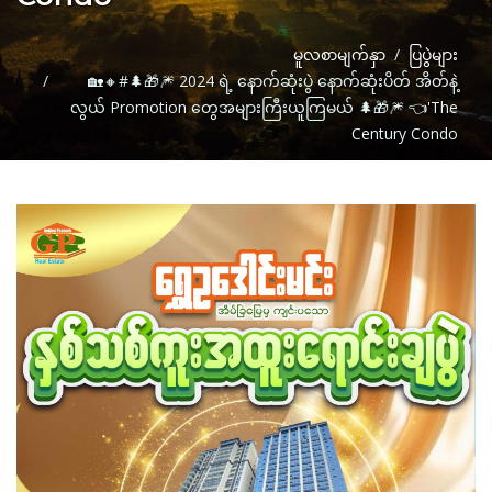
မူလစာမျက်နှာ
ပြပွဲများ
🏡🔸#🌲🎁🎆 2024 ရဲ့ နောက်ဆုံးပွဲ နောက်ဆုံးပိတ် အိတ်နဲ့
လွယ် Promotion တွေအများကြီးယူကြမယ် 🌲🎁🎆 👈'The
Century Condo