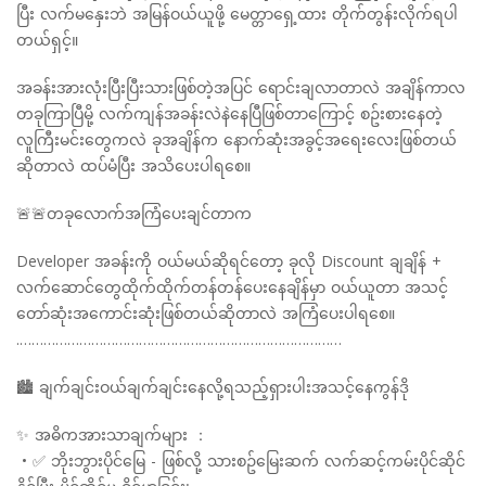
ပြီး လက်မနှေးဘဲ အမြန်ဝယ်ယူဖို့ မေတ္တာရှေ့ထား တိုက်တွန်းလိုက်ရပါ
တယ်ရှင့်။
အခန်းအားလုံးပြီးပြီးသားဖြစ်တဲ့အပြင် ရောင်းချလာတာလဲ အချိန်ကာလ
တခုကြာပြီမို့ လက်ကျန်အခန်းလဲနဲနေပြီဖြစ်တာကြောင့် စဥ်းစားနေတဲ့
လူကြီးမင်းတွေကလဲ ခုအချိန်က နောက်ဆုံးအခွင့်အရေးလေးဖြစ်တယ်
ဆိုတာလဲ ထပ်မံပြီး အသိပေးပါရစေ။
🚨🚨တခုလောက်အကြံပေးချင်တာက
Developer အခန်းကို ဝယ်မယ်ဆိုရင်တော့ ခုလို Discount ချချိန် +
လက်ဆောင်တွေထိုက်ထိုက်တန်တန်ပေးနေချိန်မှာ ဝယ်ယူတာ အသင့်
တော်ဆုံးအကောင်းဆုံးဖြစ်တယ်ဆိုတာလဲ အကြံပေးပါရစေ။
.………………………………………………………………………
🏙 ချက်ချင်းဝယ်ချက်ချင်းနေလို့ရသည့်ရှားပါးအသင့်နေကွန်ဒို
✨ အဓိကအားသာချက်များ ：
• ✅ ဘိုးဘွားပိုင်မြေ - ဖြစ်လို့ သားစဥ်မြေးဆက် လက်ဆင့်ကမ်းပိုင်ဆိုင်