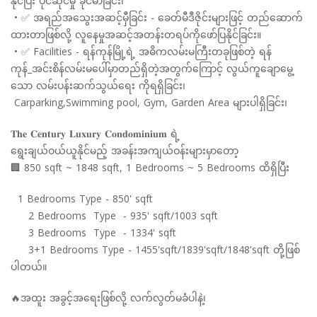
နိုင်ပြီး ပိုင်ဆိုင်မှု ခိုင်မာခြင်း၊
• ✅ အရည်အသွေးအဆင့်မှီခြင်း - ခေတ်မီဒီဇိုင်းများဖြင့် တည်ဆောက်
ထားတာဖြစ်လို့ လူနေမှုအဆင့်အတန်းတရပ်ကိုဖော်ပြနိုင်ခြင်း။
• ✅ Facilities - ရန်ကုန်မြို့ရဲ့ အဓိကလမ်းမကြီးတခုဖြစ်တဲ့ ရန်
ကုန်_အင်းစိန်လမ်းမပေါ်မှာတည်ရှိတဲ့အတွက်ကြောင့် လွယ်ကူချောမွေ့
သော လမ်းပန်းဆက်သွယ်ရေး ကိုရရှိခြင်း၊
Carparking,Swimming pool, Gym, Garden Area များပါရှိခြင်း၊
𝐓𝐡𝐞 𝐂𝐞𝐧𝐭𝐮𝐫𝐲 𝐋𝐮𝐱𝐮𝐫𝐲 𝐂𝐨𝐧𝐝𝐨𝐦𝐢𝐧𝐢𝐮𝐦 ရဲ့
ရွေးချယ်ဝယ်ယူနိုင်မည့် အခန်းအကျယ်ဝန်းများမှာတော့
🏢 850 sqft ~ 1848 sqft, 1 Bedrooms ~ 5 Bedrooms ထိရှိပြီး
1 Bedrooms Type - 850' sqft
2 Bedrooms Type - 935' sqft/1003 sqft
3 Bedrooms Type - 1334' sqft
3+1 Bedrooms Type - 1455'sqft/1839'sqft/1848'sqft တို့ဖြစ်
ပါတယ်။
🔥အထူး အခွင့်အရေးဖြစ်လို့ လက်လွတ်မခံပါနဲ့၊