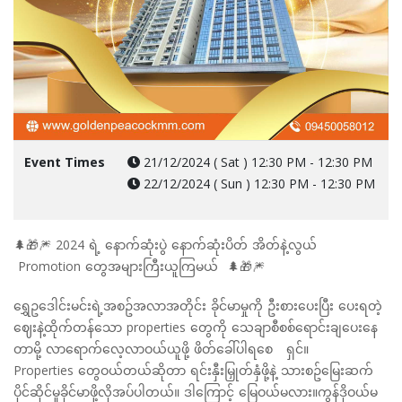
Event Times
21/12/2024 ( Sat ) 12:30 PM - 12:30 PM
22/12/2024 ( Sun ) 12:30 PM - 12:30 PM
🌲🎁🎆 2024 ရဲ့ နောက်ဆုံးပွဲ နောက်ဆုံးပိတ် အိတ်နဲ့လွယ်
Promotion တွေအများကြီးယူကြမယ် 🌲🎁🎆
ရွှေဥဒေါင်းမင်းရဲ့အစဥ်အလာအတိုင်း ခိုင်မာမှုကို ဦးစားပေးပြီး ပေးရတဲ့
ဈေးနဲ့ထိုက်တန်သော properties တွေကို သေချာစီစစ်ရောင်းချပေးနေ
တာမို့ လာရောက်လေ့လာဝယ်ယူဖို့ ဖိတ်ခေါ်ပါရစေ ရှင်။
Properties တွေဝယ်တယ်ဆိုတာ ရင်းနှီးမြှုတ်နှံဖို့နဲ့ သားစဥ်မြေးဆက်
ပိုင်ဆိုင်မှုခိုင်မာဖို့လိုအပ်ပါတယ်။ ဒါကြောင့် မြေဝယ်မလား။ကွန်ဒိုဝယ်မ