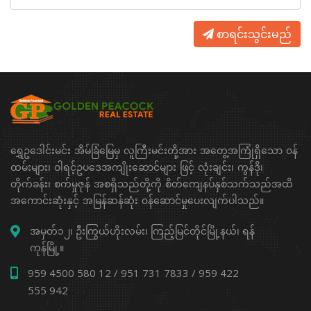
စာရင်းသွင်းမည်
ရွှေဥဒေါင်းမင်း အိမ်ခြံမြေမှ လူကြီးမင်းတို့အား အတွေ့အကြုံရှိသော ၀န်
ထမ်းများ၊ ဝါရင့်ဥပဒေအကျိုးဆောင်များ ဖြင့် လုံးချင်း၊ ကွန်ဒို၊
တိုက်ခန်း၊ စက်မှုဇုန် အစရှိသည်တို့ကို စိတ်ကျေနပ်နှစ်သက်သည်အထိ
အကောင်းဆုံးနှင့် အမြန်ဆန်ဆုံး ၀န်ဆောင်မှုပေးလျက်ပါသည်။
အမှတ်၁၂၊ ဦးကြွယ်ဟိုးလမ်း၊ ကြည့်မြင်တိုင်မြို့နယ်၊ ရန်
ကုန်မြို့။
959 4500 580 12 / 951 731 7833 / 959 422
555 942