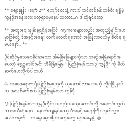
** စျေးနှုန်း 1sqft-2** ကျော်လေးနဲ့ ကားပါကင်တစ်ခန်းတစ်စီး ရရှိမဲ့
ကွန်ဒိုအခန်းလေးတွေရှာဖွေနေပါသလား...?? ဒါဆိုရင်တော့
** အထူးစျေးနှုန်းနဲ့ရရှိမဲ့အပြင် Paymentများလည်း အထူးညှိနှိုင်းပေး
မှာဖြစ်လို့ ဒီအခွင့်အရေး လက်မလွတ်ရအောင် အမြန်လာ၀ယ်မှ စိတ်ချရ
မယ်နော်... **
ပိုင်ဆိုင်မှုသေချာခိုင်မာသော အိမ်ခြံမြေများကိုသာ အစဉ်အမြဲရောင်းချ
ပေးတဲ့ ရွှေဥဒေါင်းမင်း အိမ်ခြံမြေမှ " ပြည်စုံချမ်းသာ(၃)ကွန်ဒို" ကို မိတ်
ဆက်ပေးလိုက်ပါတယ်
🥳 အစစအရာရာပြီးပြည့်စုံမှုတွေကို ယူဆောင်လာပေးမယ့် လှိုင်မြို့နယ်
က အသစ်စက်စက် ပြည့်စုံချမ်းသာ ကွန်ဒို
😏 ပြည့်စုံချမ်းသာကွန်ဒိုတိုင်း အရည်အသွေးကောင်းလို့ အရောင်းသွက်
တာအသိဆုံးနော်... နောက်ကျရင်တော့ ဒီအခွင့်အရေးကြီး လွတ်သွား
မယ်သာမှတ် ... အရွေးမမှားဖို့ အတွေးတွေ များမနေနဲ့ 😝