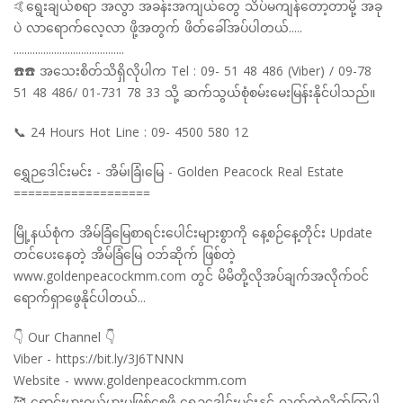
🤙ရွေးချယ်စရာ အလွာ အခန်းအကျယ်တွေ သိပ်မကျန်တော့တာမို့ အခု
ပဲ လာရောက်လေ့လာ ဖို့အတွက် ဖိတ်ခေါ်အပ်ပါတယ်.....
.........................................
☎️☎️ အသေးစိတ်သိရှိလိုပါက Tel : 09- 51 48 486 (Viber) / 09-78
51 48 486/ 01-731 78 33 သို့ ဆက်သွယ်စုံစမ်းမေးမြန်းနိုင်ပါသည်။
📞 24 Hours Hot Line : 09- 4500 580 12
ရွှေဉဒေါင်းမင်း - အိမ်၊ခြံ၊မြေ - Golden Peacock Real Estate
===================
မြို့နယ်စုံက အိမ်ခြံမြေစာရင်းပေါင်းများစွာကို နေ့စဉ်နေ့တိုင်း Update
တင်ပေးနေတဲ့ အိမ်ခြံမြေ ဝဘ်ဆိုက် ဖြစ်တဲ့
www.goldenpeacockmm.com တွင် မိမိတို့လိုအပ်ချက်အလိုက်ဝင်
ရောက်ရှာဖွေနိုင်ပါတယ်...
👇 Our Channel 👇
Viber - https://bit.ly/3J6TNNN
Website - www.goldenpeacockmm.com
🥰 ရောင်းမှားဝယ်မှားမဖြစ်စေဖို့ ရွှေဥဒေါင်းမင်းနှင့် လက်တွဲလိုက်ကြပါ