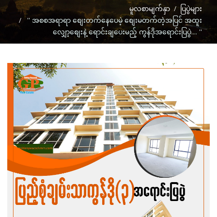
မူလစာမျက်နှာ
ပြပွဲများ
'' အစစအရာရာ စျေးတက်နေပေမဲ့ စျေးမတက်တဲ့အပြင် အထူး
လျှော့စျေးနဲ့ ရောင်းချပေးမည့် ကွန်ဒိုအရောင်းပြပွဲ.... ''