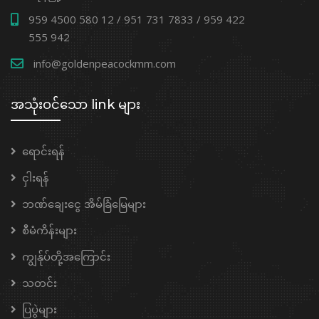
959 4500 580 12 / 951 731 7833 / 959 422
555 942
info@goldenpeacockmm.com
အသုံးဝင်သော link များ
ရောင်းရန်
ငှါးရန်
ဘဏ်ချေးငွေ အိမ်ခြံမြေများ
စီမံကိန်းများ
ကျွန်ုပ်တို့အကြောင်း
သတင်း
ပြပွဲများ