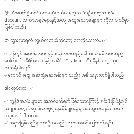
😁 ဒီအပတ်ပွဲမှာလဲ ပထမဆုံးဝယ်ယူမည့်သူ (၅)ဦးအတွက် ၅%
discount သက်သာခွင့်များနှင့်အတူ အထူးလျော့စျေးများကိုလဲ ပါ၀င်မှာ
ဖြစ်ပါတယ်။
😎 သွားလာရလဲ လွယ်ကူတယ်ဆိုတော့ ဘာလိုသေးလဲ...???
✅ ရန်ကုန်-အင်းစိန်လမ်း နှင့် ဗဟိုလမ်းတည့်ပေါက်၊ ပါရမီလမ်းတည့်
ပေါက်၊ ပါရမီစိန်ဂေဟာနှင့် သမိုင်း City-Mart သို့၅မိနစ်အကွာတွင်
တည်ရှိပါသည်။
✅ကျောင်း၊ဈေး၊ဆေးရုံ၊ဆေးခန်းများလည်း အနီးအနားတွင်ရှိပါသည်
ဒါတွေပဲလား...??
✅ ကွန်ဒိုအခန်းများမှာ အသစ်စက်စက်ဖြစ်သောကြောင့် ရင်းနှီးမြှပ်နှံချင်
သူများအတွက်နှင့် မိသားစုနဲ့ နေထိုင်ချင်သူများအတွက်လည်း အထူး
သင့်လျော်ပါတယ်။
✅ အငှားပြန်လည်ချထားဖို့ကလည်း လုံး၀အဆင်ပြေတယ်နော်။