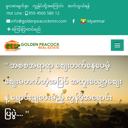
မူလစာမျက်နှာ
ကျွန်ုပ်တို့အကြောင်း
ဆက်သွယ်ရန်
Hot Line :
959 4500 580 12
info@goldenpeacockmm.com
Myanmar
ကြော်ငြာတင်မည်
'' အစစအရာရာ စျေးတက်နေပေမဲ့
စျေးမတက်တဲ့အပြင် အထူးလျှော့စျေး
နဲ့ ရောင်းချပေးမည့် ကွန်ဒိုအရောင်း
ပြပွဲ.... ''