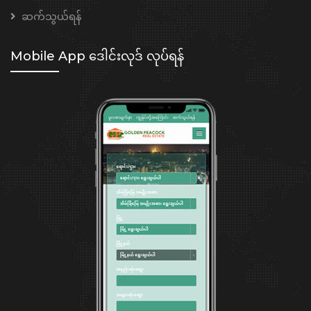
ဆက်သွယ်ရန်
Mobile App ဒေါင်းလုဒ် လုပ်ရန်