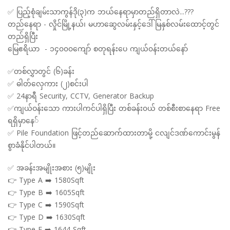
✅ ပြည့်စုံချမ်းသာကွန်ဒို(၃)က ဘယ်နေရာမှာတည်ရှိတာလဲ...???
တည်နေရာ - လှိုင်မြို့နယ်၊ မဟာဆွေလမ်းနှင့်ဒေါ်မြနှစ်လမ်းထောင့်တွင်
တည်ရှိပြီး
မြေဧရိယာ - ၁၄၀၀၀ကျော် စတုရန်းပေ ကျယ်၀န်းတယ်နော်
✅တစ်လွှာတွင် (၆)ခန်း
✅ ဓါတ်လှေကား (၂)စင်းပါ
✅ 24နာရီ Security, CCTV, Generator Backup
✅ကျယ်ဝန်းသော ကားပါကင်ပါရှိပြီး တစ်ခန်း၀ယ် တစ်စီးစာနေရာ Free
ရရှိမှာနေ်
✅ Pile Foundation ဖြင့်တည်ဆောက်ထားတာမို့ ငလျင်ဒဏ်ကောင်းမွန်
စွာခံနိုင်ပါတယ်။
✅ အခန်းအမျိုးအစား (၅)မျိုး
👉 Type A ➡️ 1580Sqft
👉 Type B ➡️ 1605Sqft
👉 Type C ➡️ 1590Sqft
👉 Type D ➡️ 1630Sqft
👉 Type E ➡️ 1644 Sqft