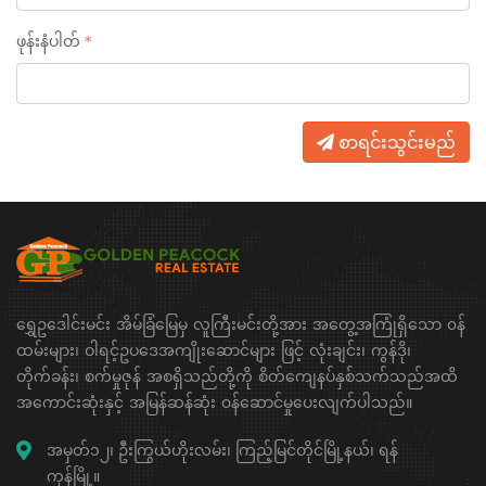
ဖုန်းနံပါတ်
စာရင်းသွင်းမည်
ရွှေဥဒေါင်းမင်း အိမ်ခြံမြေမှ လူကြီးမင်းတို့အား အတွေ့အကြုံရှိသော ၀န်
ထမ်းများ၊ ဝါရင့်ဥပဒေအကျိုးဆောင်များ ဖြင့် လုံးချင်း၊ ကွန်ဒို၊
တိုက်ခန်း၊ စက်မှုဇုန် အစရှိသည်တို့ကို စိတ်ကျေနပ်နှစ်သက်သည်အထိ
အကောင်းဆုံးနှင့် အမြန်ဆန်ဆုံး ၀န်ဆောင်မှုပေးလျက်ပါသည်။
အမှတ်၁၂၊ ဦးကြွယ်ဟိုးလမ်း၊ ကြည့်မြင်တိုင်မြို့နယ်၊ ရန်
ကုန်မြို့။