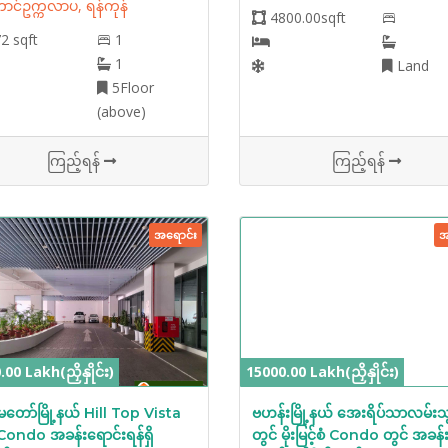
င်ဥက္ကလာပ, ရန်ကုန်
4800.00sqft
2 sqft
1
1
Land
5Floor
(above)
ကြည့်ရန်
ကြည့်ရန်
အရောင်း
အ
00 Lakh(ညှိနှိုင်း)
15000.00 Lakh(ညှိနှိုင်း)
မတော်မြို့နယ် Hill Top Vista
ဗဟန်းမြို့နယ် အေးရိပ်သာလမ်းသ
 Condo အခန်းရောင်းရန်ရှိ
တွင် မိုးမြင့်စံ Condo တွင် အခန်