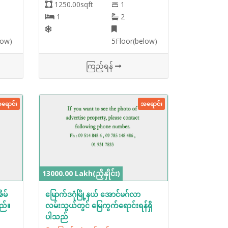
1250.00sqft
1
1
2
low)
5Floor(below)
ကြည့်ရန်
ရောင်း
အရောင်း
13000.00 Lakh(ညှိနှိုင်း)
ိမ်
မြောက်ဒဂုံမြို့နယ် အောင်မဂ်လာ
ည်။
လမ်းသွယ်တွင် မြေကွက်‌ရောင်းရန်ရှိ
ပါသည်