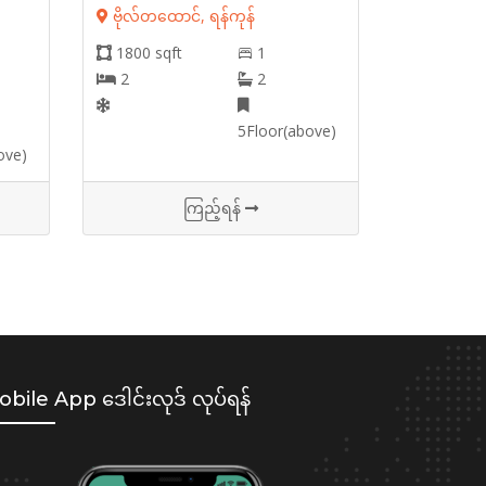
ဗိုလ်တထောင်, ရန်ကုန်
1800 sqft
1
2
2
5Floor(above)
ove)
ကြည့်ရန်
bile App ဒေါင်းလုဒ် လုပ်ရန်