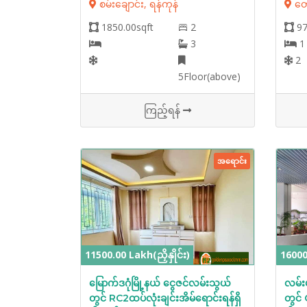
စမ်းချောင်း, ရန်ကုန်
တော
1850.00sqft
2
97
3
1
2
5Floor(above)
ကြည့်ရန်
အရောင်း
11500.00 Lakh(ညှိနှိုင်း)
16000.
မြောက်ဒဂုံမြို့နယ် ငွေဇင်လမ်းသွယ်
လမ်း
တွင် RC2ထပ်လုံးချင်းအိမ်ရောင်းရန်ရှိ
တွင်