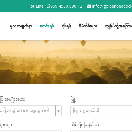
Hot Line :
959 4500 580 12
info@goldenpeaco
မူလစာမျက်နှာ
ရောင်းရန်
ငှါးရန်
စီမံကိန်းများ
ကျွန်ုပ်တို့အကြောင
မြေ အမျိုးအစား
မြို့
ြံမြေ အမျိုးအစား ရွေးချယ်ပါ
မြို့ ရွေးချယ်ပါ
ုံးစျေး
အိမ်ခြံမြေ နံပါတ်