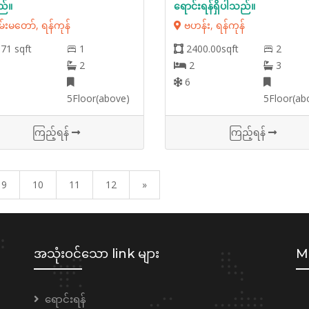
ည်။
ရောင်းရန်ရှိပါသည်။
းမတော်, ရန်ကုန်
ဗဟန်း, ရန်ကုန်
71 sqft
1
2400.00sqft
2
2
2
3
6
5Floor(above)
5Floor(ab
ကြည့်ရန်
ကြည့်ရန်
9
10
11
12
»
အသုံးဝင်သော link များ
Mo
ရောင်းရန်