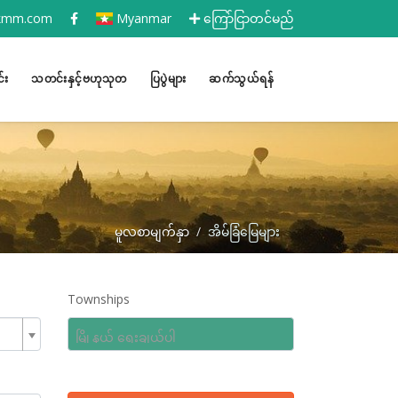
ckmm.com
Myanmar
ကြော်ငြာတင်မည်
်း
သတင်းနှင့်ဗဟုသုတ
ပြပွဲများ
ဆက်သွယ်ရန်
မူလစာမျက်နှာ
အိမ်ခြံမြေများ
Townships