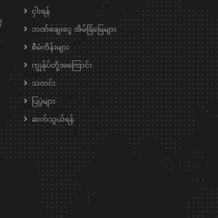
ငှါးရန်
ု
ဘဏ်ချေးငွေ အိမ်ခြံမြေများ
စီမံကိန်းများ
ကျွန်ုပ်တို့အကြောင်း
သတင်း
ပြပွဲများ
ဆက်သွယ်ရန်