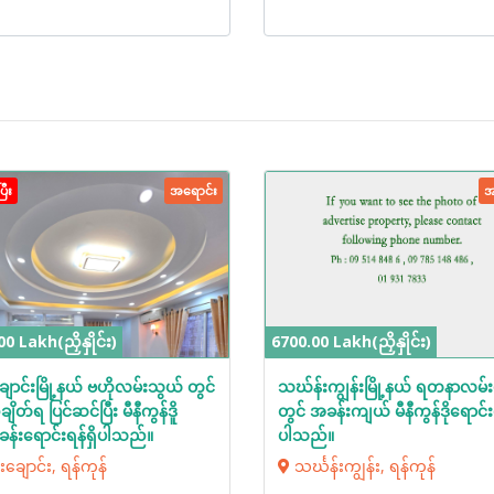
ြီး
အရောင်း
အ
0 Lakh(ညှိနှိုင်း)
6700.00 Lakh(ညှိနှိုင်း)
ျောင်းမြို့နယ် ဗဟိုလမ်းသွယ် တွင်
သဃ်န်းကျွန်းမြို့နယ် ရတနာလမ်း
ိတ်ရ ပြင်ဆင်ပြီး မီနီကွန်ဒိူ
တွင် အခန်းကျယ် မီနီကွန်ဒိုရောင်းရ
ခန်းရောင်းရန်ရှိပါသည်။
ပါသည်။
းချောင်း, ရန်ကုန်
သင်္ဃန်းကျွန်း, ရန်ကုန်