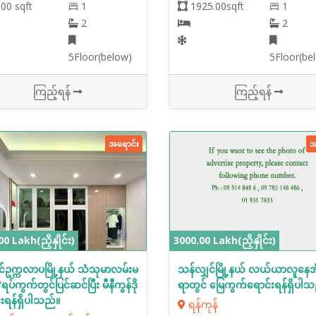
00 sqft
1
1925.00sqft
1
2
2
5Floor(below)
5Floor(be
ကြည့်ရန်
ကြည့်ရန်
အရောင်း
အ
0 Lakh(ညှိနှိုင်း)
3000.00 Lakh(ညှိနှိုင်း)
်ဥက္ကလာပမြို့နယ် သံသုမာလမ်းမ
သန်လျှင်မြို့နယ် လယ်ယာလူနေအ
7ရပ်ကွက်တွင်ပြင်ဆင်ပြီး မီနီကွန်ဒို
ရာတွင် မြေကွက်ရောင်းရန်ရှိပါသ
းရန်ရှိပါသည်။
ရန်ကုန်