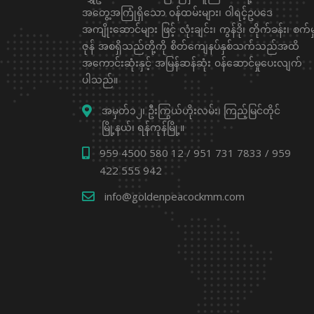
အတွေ့အကြုံရှိသော ၀န်ထမ်းများ၊ ဝါရင့်ဥပဒေ
အကျိုးဆောင်များ ဖြင့် လုံးချင်း၊ ကွန်ဒို၊ တိုက်ခန်း၊ စက်မှ
ဇုန် အစရှိသည်တို့ကို စိတ်ကျေနပ်နှစ်သက်သည်အထိ
အကောင်းဆုံးနှင့် အမြန်ဆန်ဆုံး ၀န်ဆောင်မှုပေးလျက်
ပါသည်။
အမှတ်၁၂၊ ဦးကြွယ်ဟိုးလမ်း၊ ကြည့်မြင်တိုင်
မြို့နယ်၊ ရန်ကုန်မြို့။
959 4500 580 12 / 951 731 7833 / 959
422 555 942
info@goldenpeacockmm.com