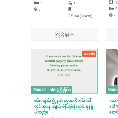
15
2
1
2
3
2
5Floor(above)
ကြည့်ရန်
အရောင်း
7500.00 Lakh(ညှိနှိုင်း)
5500.0
စမ်းချောင်းမြို့နယ် ဓမ္မစေတီလမ်းပေါ်
တောင
တွင် အခန်းကျယ် မီနီကွန်ဒိုရောင်းရန်ရှိ
ပေါ် 
ပါသည်။
ရောင်