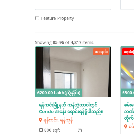
Feature Property
Showing
85-96
of
4,817
items.
အရောင်း
ရောင်းပ
6200.00 Lakh(ညှိနှိုင်း)
5500.0
ရန်ကင်းမြို့နယ် ကန်ဘဲ့တာဝါတွင်
စမ်းခ
Condo အခန်း ရောင်းရန်ရှိပါသည်။
ဘဏ်ချ
တိုက်
ရန်ကင်း, ရန်ကုန်
စမ်
800 sqft