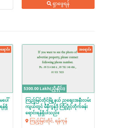
ရှာဖွေရန်
ရောင်း
အရောင်း
5300.00 Lakh(ညှိနှိုင်း)
မပေါ်
ကြည့်မြင်တိုင်မြို့နယ် ညစျေးအနီးလမ်း
န်ရှိ
ကျယ်တွင် မီနီကွန်ဒို ကြိုပွိုင့်တိုက်ခန်း
ရောင်းရန်ရှိပါသည်။
ကြည့်မြင်တိုင်, ရန်ကုန်