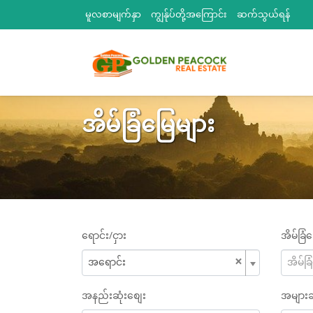
မူလစာမျက်နှာ
ကျွန်ုပ်တို့အကြောင်း
ဆက်သွယ်ရန်
အိမ်ခြံမြေများ
ရောင်း/ငှား
အိမ်ခြံ
×
အရောင်း
အိမ်ခ
အနည်းဆုံးစျေး
အများဆ