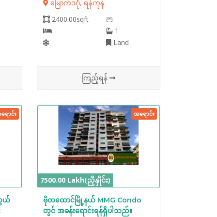
မြောက်ဒဂုံ, ရန်ကုန်
2400.00sqft
1
Land
ကြည့်ရန်
ရောင်း
အရောင်း
7500.00 Lakh(ညှိနှိုင်း)
ွယ်
ဗိုတထောင်မြို့နယ် MMG Condo
း
တွင် အခန်းရောင်းရန်ရှိပါသည်။