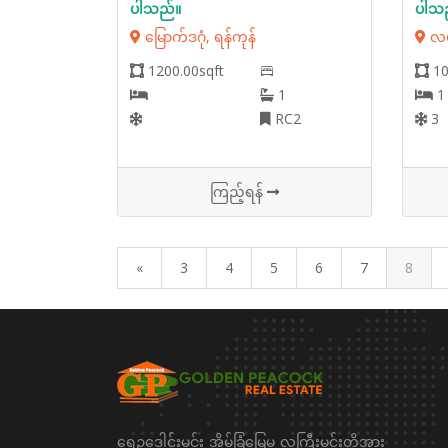
ပါသည်။
ပါသ
မြောက်ဒဂုံ, ရန်ကုန်
လမ်
1200.00sqft
10
1
1
RC2
3
ကြည့်ရန်
«
3
4
5
6
7
8
ရွှေဥဒေါင်းမင်း အိမ်ခြံမြေမှ လူကြီးမင်းတို့အား