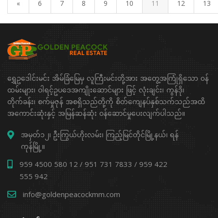
«
6
7
8
9
10
11
12
13
ရွှေဥဒေါင်းမင်း အိမ်ခြံမြေမှ လူကြီးမင်းတို့အား အတွေ့အကြုံရှိသော ၀န်
ထမ်းများ၊ ဝါရင့်ဥပဒေအကျိုးဆောင်များ ဖြင့် လုံးချင်း၊ ကွန်ဒို၊
တိုက်ခန်း၊ စက်မှုဇုန် အစရှိသည်တို့ကို စိတ်ကျေနပ်နှစ်သက်သည်အထိ
အကောင်းဆုံးနှင့် အမြန်ဆန်ဆုံး ၀န်ဆောင်မှုပေးလျက်ပါသည်။
အမှတ်၁၂၊ ဦးကြွယ်ဟိုးလမ်း၊ ကြည့်မြင်တိုင်မြို့နယ်၊ ရန်
ကုန်မြို့။
959 4500 580 12 / 951 731 7833 / 959 422
555 942
info@goldenpeacockmm.com