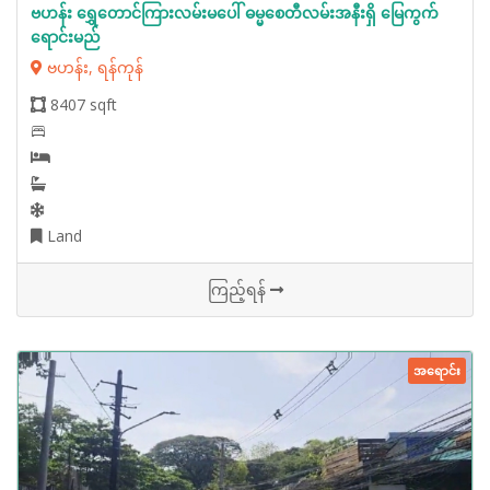
ဗဟန်း ရွှေတောင်ကြားလမ်းမပေါ် ဓမ္မစေတီလမ်းအနီးရှိ မြေကွက်
ရောင်းမည်
ဗဟန်း, ရန်ကုန်
8407 sqft
Land
ကြည့်ရန်
အရောင်း