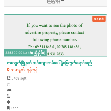
ကြည့်ရန်
အရောင်း
335300.00 Lakh(ညှိနှိုင်း)
ကမာရွတ်မြို့နယ် အင်းယျားလမ်းပေါ်ရှိမြေကွက်ရောင်းမည်
ကမာရွတ်, ရန်ကုန်
5408 sqft
Land