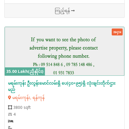
ကြည့်ရန်
အငှား
35.00 Lakh(ညှိနှိုင်း)
မရမ်းကုန်း ဦးလွန်းမောင်လမ်းရှိ ပေ(၄၀×၉၅)ရှိ လုံးချင်းတိုက်‌ဌား
မည်
မရမ်းကုန်း, ရန်ကုန်
3800 sqft
4