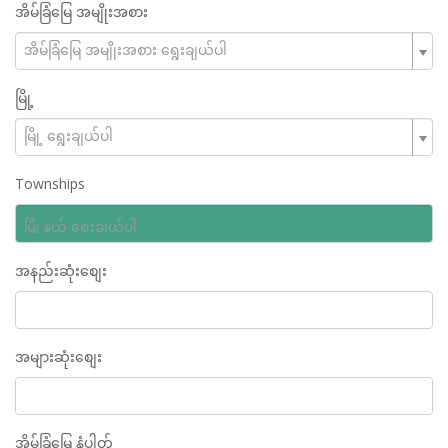
အိမ်ခြံမြေ အမျိုးအစား
အိမ်ခြံမြေ အမျိုးအစား ရွေးချယ်ပါ
မြို့
မြို့ ရွေးချယ်ပါ
Townships
အနည်းဆုံးစျေး
အများဆုံးစျေး
အိမ်ခြံမြေ နံပါတ်