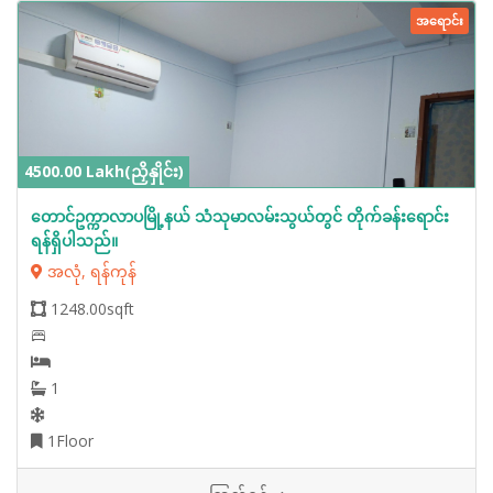
အရောင်း
4500.00 Lakh(ညှိနှိုင်း)
တောင်ဥက္ကာလာပမြို့နယ် သံသုမာလမ်းသွယ်တွင် တိုက်ခန်းရောင်း
ရန်ရှိပါသည်။
အလုံ, ရန်ကုန်
1248.00sqft
1
1Floor