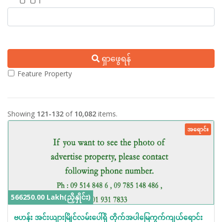
ရှာဖွေရန်
Feature Property
Showing
121-132
of
10,082
items.
အရောင်း
566250.00 Lakh(ညှိနှိုင်း)
ဗဟန်း အင်းယျားမြိုင်လမ်းပေါ်ရှိ တိုက်အပါမြေကွက်ကျယ်ရောင်း