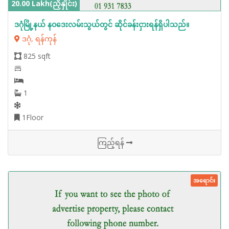
20.00 Lakh(ညှိနှိုင်း)
ဒဂုံမြို့နယ် နဝဒေးလမ်းသွယ်တွင် ဆိုင်ခန်းငှားရန်ရှိပါသည်။
ဒဂုံ, ရန်ကုန်
825 sqft
1
1Floor
ကြည့်ရန်
အရောင်း