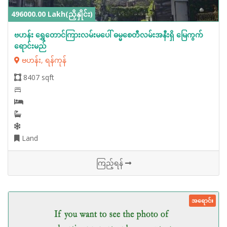
496000.00 Lakh(ညှိနှိုင်း)
ဗဟန်း ရွှေတောင်ကြားလမ်းမပေါ် ဓမ္မစေတီလမ်းအနီးရှိ မြေကွက်
ရောင်းမည်
ဗဟန်း, ရန်ကုန်
8407 sqft
Land
ကြည့်ရန်
အရောင်း