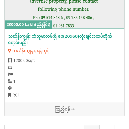
23000.00 Lakh(ညှိနှိုင်း)
သဃ်န်းကျွန်း သံသုမာလမ်းရှိ ပေ(20x60)လုံးချင်း၁ထပ်တိုက်
ရောင်းမည်။
သင်္ဃန်းကျွန်း, ရန်ကုန်
1200.00sqft
1
RC1
ကြည့်ရန်