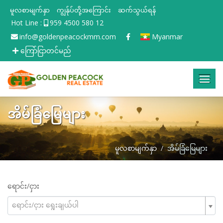
မူလစာမျက်နှာ
ကျွန်ုပ်တို့အကြောင်း
ဆက်သွယ်ရန်
Hot Line :
959 4500 580 12
info@goldenpeacockmm.com
Myanmar
ကြော်ငြာတင်မည်
အိမ်ခြံမြေများ
မူလစာမျက်နှာ
အိမ်ခြံမြေများ
ရောင်း/ငှား
ရောင်း/ငှား ရွေးချယ်ပါ