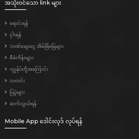
အသုံးဝင်သော link များ
ရောင်းရန်
ငှါးရန်
ဘဏ်ချေးငွေ အိမ်ခြံမြေများ
စီမံကိန်းများ
ကျွန်ုပ်တို့အကြောင်း
သတင်း
ပြပွဲများ
ဆက်သွယ်ရန်
Mobile App ဒေါင်းလုဒ် လုပ်ရန်