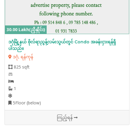
30.00 Lakh(ညှိနှိုင်း)
ဒဂုံမြို့နယ် ‌ဗိုလ်ရာညွန့်လမ်းသွယ်တွင် Condo အခန်းငှားရန်ရှိ
ပါသည်။
ဒဂုံ, ရန်ကုန်
825 sqft
1
5Floor (below)
ကြည့်ရန်