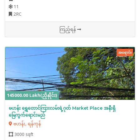
11
2RC
ကြည့်ရန်
အရောင်း
145000.00 Lakh(ညှိနှိုင်း)
ဗဟန်း ရွှေတောင်ကြားလမ်းရဲ့ဂုတ် Market Place အနီးရှိ
မြေကွက်ရောင်းမည်
ဗဟန်း, ရန်ကုန်
3000 sqft