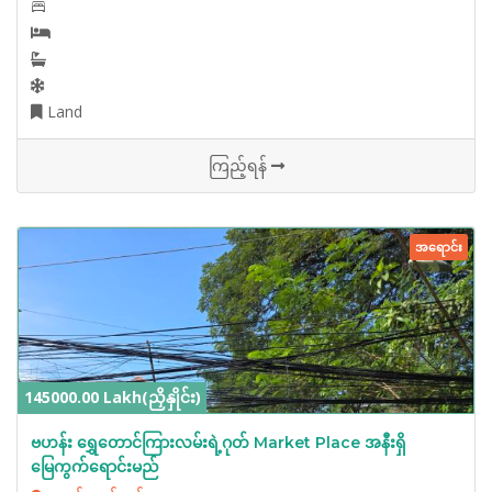
Land
ကြည့်ရန်
အရောင်း
145000.00 Lakh(ညှိနှိုင်း)
ဗဟန်း ရွှေတောင်ကြားလမ်းရဲ့ဂုတ် Market Place အနီးရှိ
မြေကွက်ရောင်းမည်