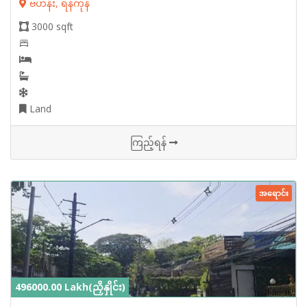
ဗဟန်း, ရန်ကုန်
3000 sqft
Land
ကြည့်ရန်
အရောင်း
496000.00 Lakh(ညှိနှိုင်း)