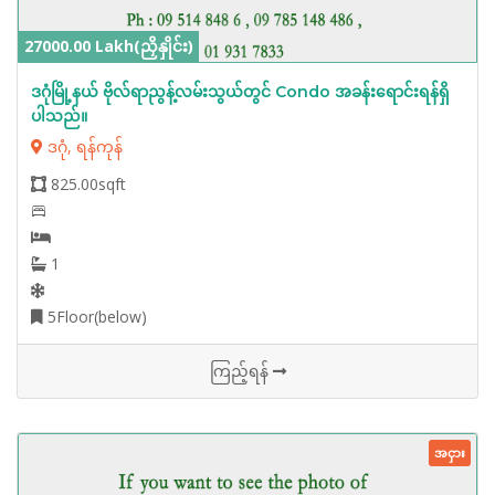
27000.00 Lakh(ညှိနှိုင်း)
ဒဂုံမြို့နယ် ဗိုလ်ရာညွန့်လမ်းသွယ်တွင် Condo အခန်းရောင်းရန်ရှိ
ပါသည်။
ဒဂုံ, ရန်ကုန်
825.00sqft
1
5Floor(below)
ကြည့်ရန်
အငှား