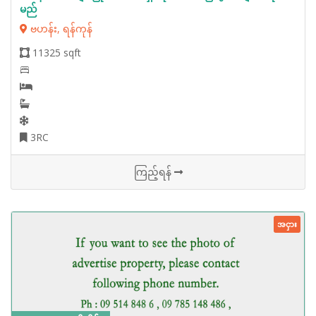
မည်
ဗဟန်း, ရန်ကုန်
11325 sqft
3RC
ကြည့်ရန်
အငှား